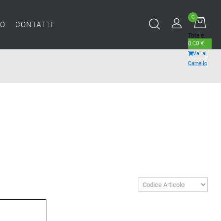
0
MO
CONTATTI
Totale:
0,00 €
Vai al
Carrello