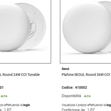
Seoul
L Round 24W CCt Tunable
Plafone SEOUL Round 36W CCt 
01
Codice:
410002
Disponibilità
ALTA
ALTA
ezzo effettuando la
login
Visualizza il prezzo effettuando la
log
a:
1 PZ
Confezione da:
1 PZ