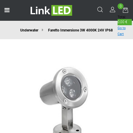
0
Open menu
Total:
0,00 €
Go to
Underwater
Faretto Immersione 3W 4000K 24V IP68
Cart