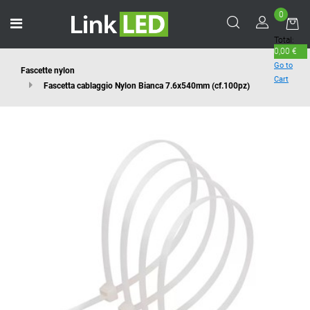
0
Open menu
Total:
0,00 €
Go to
Fascette nylon
Cart
Fascetta cablaggio Nylon Bianca 7.6x540mm (cf.100pz)