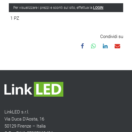
Per visualizzare i prezzi e sconti sul sito, effettua la
LOGIN
1 PZ
Condividi su
LinkLED s.r.l.
Via Duca D’Aosta, 16
50129 Firenze – Italia