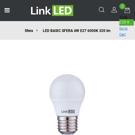
0
Open menu
Total:
0,00 €
Go to
Sfera
LED BASIC SFERA 4W E27 6000K 320 lm
Cart