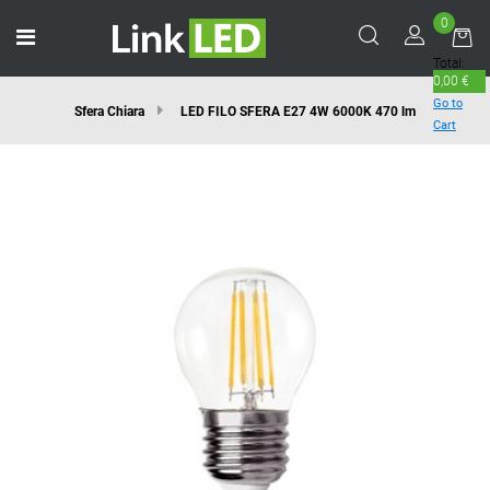
0
Open menu
Total:
0,00 €
Go to
Sfera Chiara
LED FILO SFERA E27 4W 6000K 470 lm
Cart