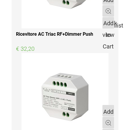
to
Quantity
Quick
Add
Wishlist
view
to
Ricevitore AC Triac RF+Dimmer Push
Cart
€ 32,20
Add
to