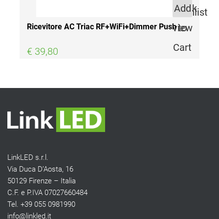
Quantity
Quick
Add
Wishlist
view
to
Ricevitore AC Triac RF+WiFi+Dimmer Push
Cart
€ 39,80
LinkLED s.r.l.
Via Duca D’Aosta, 16
50129 Firenze – Italia
C.F. e P.IVA 07027660484
Tel. +39 055 0981990
info@linkled.it