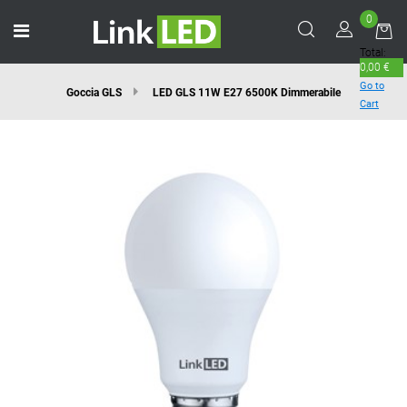
0
Open menu
Total:
0,00 €
Go to
Goccia GLS
LED GLS 11W E27 6500K Dimmerabile
Cart