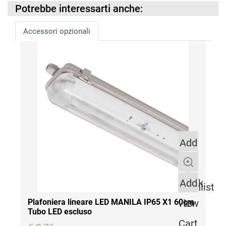
Potrebbe interessarti anche:
Accessori opzionali
Add
to
Quantity
Quick
Add
Wishlist
view
to
Plafoniera lineare LED MANILA IP65 X1 60cm
Tubo LED escluso
Cart