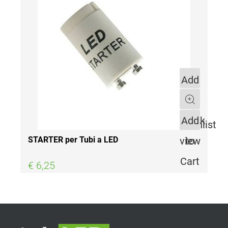
Add
to
Quantity
Quick
Add
Wishlist
view
to
STARTER per Tubi a LED
Cart
€ 6,25