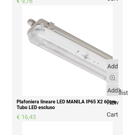
€ 9,76
Add
to
Quantity
Quick
Add
Wishlist
view
to
Plafoniera lineare LED MANILA IP65 X2 60cm
Tubo LED escluso
Cart
€ 16,43