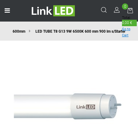
0
Open menu
Total:
0,00 €
Go to
600mm
LED TUBE T8 G13 9W 6500K 600 mm 900 lm s/Starter
Cart