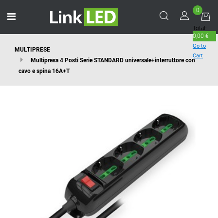
0
Open menu
Total:
0,00 €
Go to
MULTIPRESE
Cart
Multipresa 4 Posti Serie STANDARD universale+interruttore con
cavo e spina 16A+T