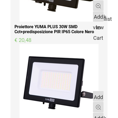
to
Quantity
Quick
Add
Wishlist
view
to
Proiettore YUMA PLUS 30W SMD
Cct+predisposizione PIR IP65 Colore Nero
Cart
€ 20,48
Add
to
Quantity