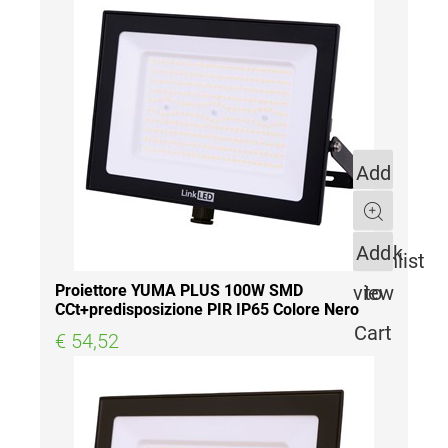
Add
to
Quantity
Quick
Add
Wishlist
view
to
Proiettore YUMA PLUS 100W SMD
CCt+predisposizione PIR IP65 Colore Nero
Cart
€ 54,52