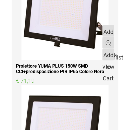
Add
to
Quantity
Quick
Add
Wishlist
view
to
Proiettore YUMA PLUS 150W SMD
CCt+predisposizione PIR IP65 Colore Nero
Cart
€ 71,19