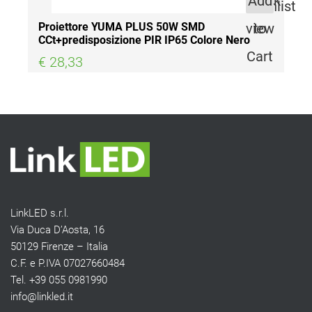
Quick
Add
Wishlist
view
to
Proiettore YUMA PLUS 50W SMD
CCt+predisposizione PIR IP65 Colore Nero
Cart
€ 28,33
LinkLED s.r.l.
Via Duca D’Aosta, 16
50129 Firenze – Italia
C.F. e P.IVA 07027660484
Tel. +39 055 0981990
info@linkled.it