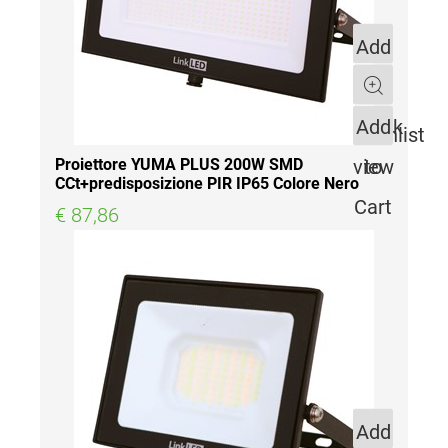
Add
to
Quantity
Quick
Add
Wishlist
view
to
Proiettore YUMA PLUS 200W SMD
CCt+predisposizione PIR IP65 Colore Nero
Cart
€ 87,86
Add