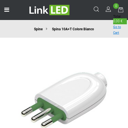
0
Open menu
Total:
0,00 €
Go to
Spine
Spina 10A+T Colore Bianco
Cart