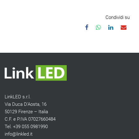
Condividi su
LinkLED s.r.l.
Via Duca D’Aosta, 16
50129 Firenze – Italia
C.F. e P.IVA 07027660484
Tel. +39 055 0981990
info@linkled.it