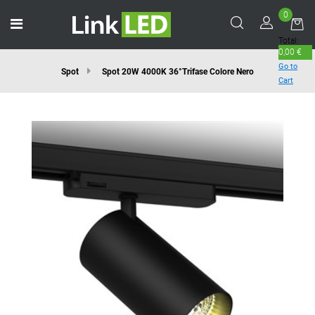
0
Open menu
Total:
0,00 €
Go to
Spot
Spot 20W 4000K 36°Trifase Colore Nero
Cart