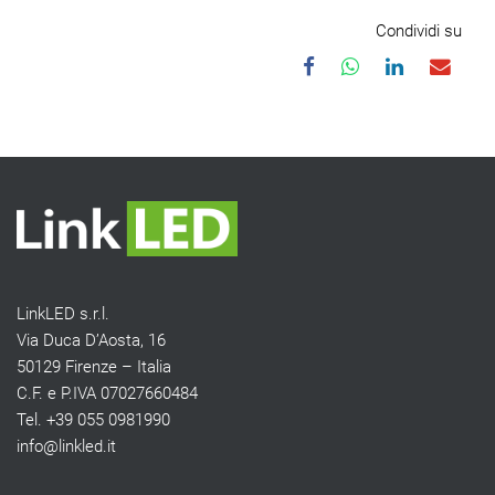
Condividi su
LinkLED s.r.l.
Via Duca D’Aosta, 16
50129 Firenze – Italia
C.F. e P.IVA 07027660484
Tel. +39 055 0981990
info@linkled.it