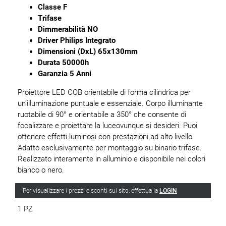
Classe F
Trifase
Dimmerabilità NO
Driver Philips Integrato
Dimensioni (DxL) 65x130mm
Durata 50000h
Garanzia 5 Anni
Proiettore LED COB orientabile di forma cilindrica per
un'illuminazione puntuale e essenziale. Corpo illuminante
ruotabile di 90° e orientabile a 350° che consente di
focalizzare e proiettare la luceovunque si desideri. Puoi
ottenere effetti luminosi con prestazioni ad alto livello.
Adatto esclusivamente per montaggio su binario trifase.
Realizzato interamente in alluminio e disponibile nei colori
bianco o nero.
Per visualizzare i prezzi e sconti sul sito, effettua la
LOGIN
1 PZ