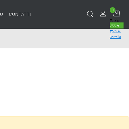
0
MO
CONTATTI
Totale:
0,00 €
Vai al
Carrello