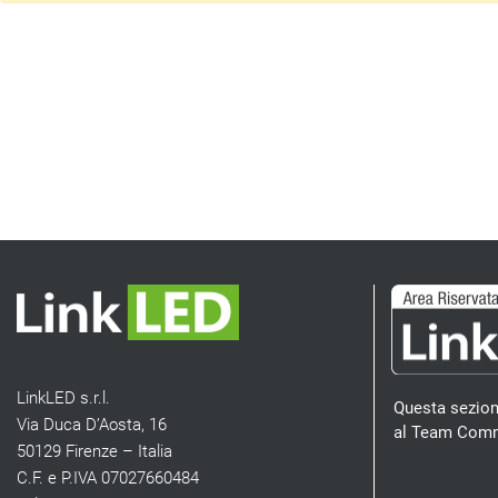
LinkLED s.r.l.
Questa sezion
Via Duca D’Aosta, 16
al Team Comm
50129 Firenze – Italia
C.F. e P.IVA 07027660484