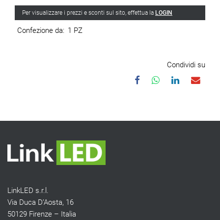
Per visualizzare i prezzi e sconti sul sito, effettua la
LOGIN
Confezione da:
1 PZ
Condividi su
LinkLED s.r.l.
Via Duca D’Aosta, 16
50129 Firenze – Italia