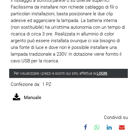
il fissaggio a soffitto/parete o su diverse superfici.
Facilissima da installare non richiede cablaggio di fili o
particolari installazioni, basta posizionare le due clip
adesive ed agganciare la lampada. La batteria interna
(non sostituibile) ha un'ottima autonomia con un tempo di
ricarica di circa 3 ore. Realizzata in alluminio di color
argento può essere installata ovunque ci sia bisogno di
una fonte di luce e dove non è possibile installare una
lampada tradizionale a 230V. In dotazione viene fornito il
cavo USB per la ricarica.
Per visualizzare i prezzi e sconti sul sito, effettua la
LOGIN
Confezione da:
1 PZ
Manuale
Condividi su