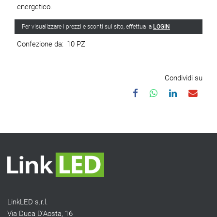
energetico.
Per visualizzare i prezzi e sconti sul sito, effettua la
LOGIN
Confezione da:
10 PZ
Condividi su
LinkLED s.r.l.
Via Duca D’Aosta, 16