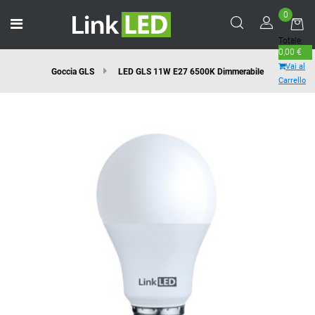
0
Open menu
Totale:
0,00 €
Vai al
Goccia GLS
LED GLS 11W E27 6500K Dimmerabile
Carrello