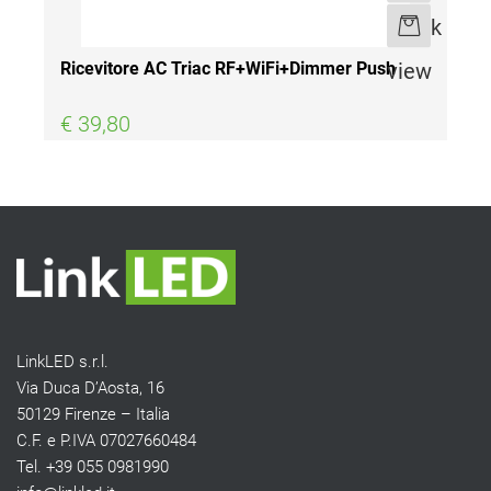
Quantità
Quick
view
Ricevitore AC Triac RF+WiFi+Dimmer Push
€ 39,80
LinkLED s.r.l.
Via Duca D’Aosta, 16
50129 Firenze – Italia
C.F. e P.IVA 07027660484
Tel. +39 055 0981990