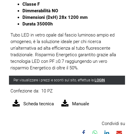
Classe F
Dimmerabilità NO
Dimensioni (DxH) 28x 1200 mm
Durata 35000h
Tubo LED in vetro opale dal fascio luminoso ampio ed
omogeneo, è la soluzione ideale per chi ricerca
un’alternativa ad alta efficienza al tubo fluorescente
tradizionale. Risparmio Energetico garantito grazie alla
tecnologia LED con PF ≥0.7 raggiungendo un vero
risparmio Energetico di oltre il 50%.
Per visualizzare i prezzi e sconti sul sito, effettua la
LOGIN
Confezione da:
10 PZ
Scheda tecnica
Manuale
Condividi su