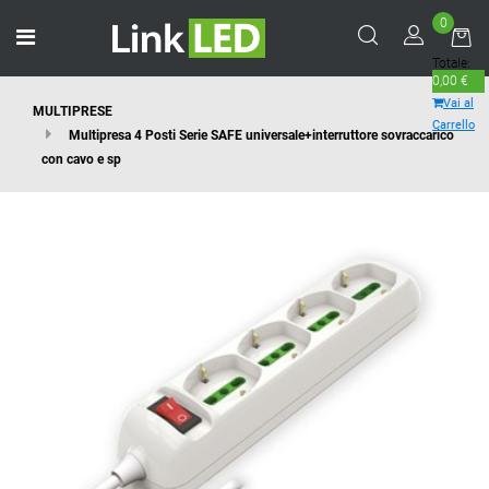
0
Open menu
Totale:
0,00 €
Vai al
MULTIPRESE
Carrello
Multipresa 4 Posti Serie SAFE universale+interruttore sovraccarico
con cavo e sp