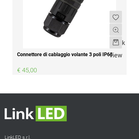
Quantità
Quick
view
Connettore di cablaggio volante 3 poli IP68
€ 45,00
LinkLED s.r.l.